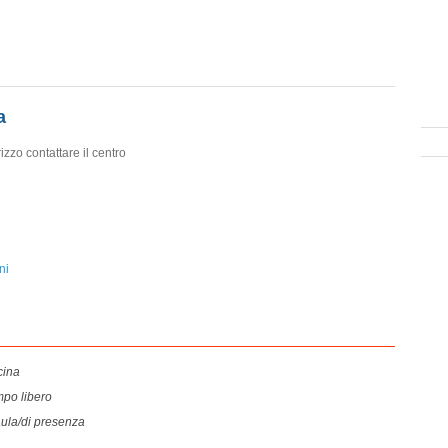
a
rizzo contattare il centro
ni
cina
po libero
aula/di presenza