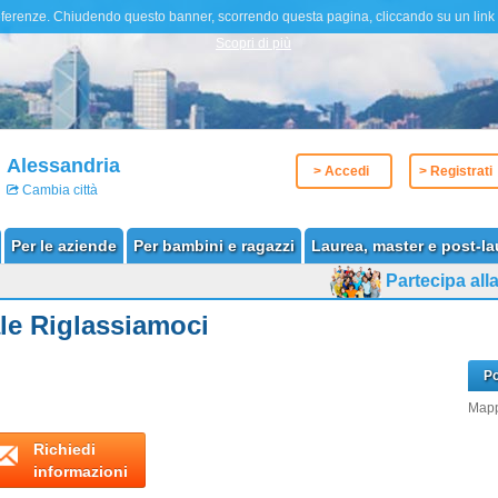
tue preferenze. Chiudendo questo banner, scorrendo questa pagina, cliccando su un lin
Scopri di più
Alessandria
> Accedi
> Registrati
Cambia città
Per le aziende
Per bambini e ragazzi
Laurea, master e post-la
Partecipa al
le Riglassiamoci
Po
Mapp
Richiedi
informazioni