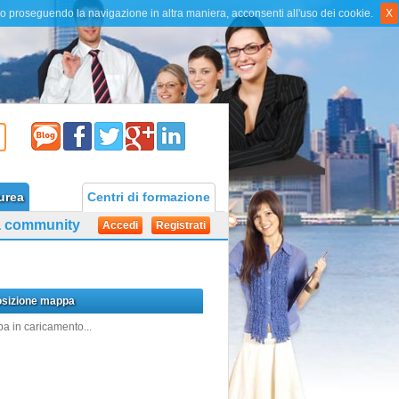
k o proseguendo la navigazione in altra maniera, acconsenti all'uso dei cookie.
X
urea
Centri di formazione
la community
Accedi
Registrati
sizione mappa
a in caricamento...