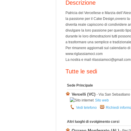
Descrizione
Patricia del Vercellese e Marzia dell’Ale
la passione per il Cake Design,ovvero la
diventa reale capiscono di condividere anc
divulgare la loro passione per questo tipo
durante le loro dimostrazioni tutti possono
a trasformare una semplice e tradizionale 
Per rimanere aggiornati sul calendario di 
www.riglassiamoci.com
La nostra e mail rilassiamoci@gmail.com
Tutte le sedi
Sede Principale
Vercelli (VC)
- Via San Sebastiano
Sito web
Vedi telefono
Richiedi inform
Altri luoghi di svolgimento corsi
Ozzano Monferrato (AL)
- Per l'