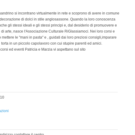
ssandrino si incontrano virtualmente in rete e scoprono di avere in comune
 decorazione di dolci in stile anglosassone. Quando la loro conoscenza
he gli stessi ideali e gli stessi principi e, dal desiderio di promuovere e
 di arte, nasce l'Associazione Culturale RiGlassiamoci. Nei loro corsi e
 mettere le "mani in pasta" e , guidati dai loro preziosi consigli,imparare
torta in un piccolo capolavoro con cui stupire parenti ed amici.
corsi ed eventi Patricia e Marzia vi aspettano sul sito
 10
azioni
indirizzo contattare il centro