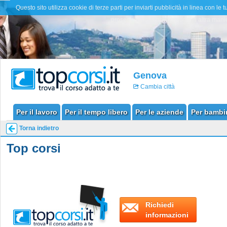
Questo sito utilizza cookie di terze parti per inviarti pubblicità in linea con
proseguendo la navigazione in altra manier
Genova
Cambia città
Per il lavoro
Per il tempo libero
Per le aziende
Per bambin
Torna indietro
Top corsi
Richiedi
informazioni