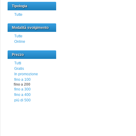
Tipologia
Tutte
Modalità svolgimento
Tutte
Online
Prezzo
Tutti
Gratis
In promozione
fino a 100
fino a 200
fino a 300
fino a 400
più di 500