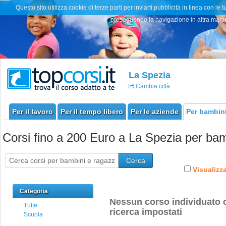
Questo sito utilizza cookie di terze parti per inviarti pubblicità in linea con
proseguendo la navigazione in altra manier
La Spezia
Cambia città
Per il lavoro
Per il tempo libero
Per le aziende
Per bambini
Corsi fino a 200 Euro a La Spezia per bam
Cerca
Visualizza
Categoria
Nessun corso individuato c
Tutte
ricerca impostati
Scuola