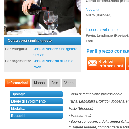
Corso di formazione profe
Modalità
Misto (Blended)
Luogo di svolgimento
Pavia, Lendinara (Rovigo)
Cerca corsi simili a questo
Lodi...
Per categoria:
Corsi di settore alberghiero
Per il prezzo contatt
a Pavia
Per argomento:
Corsi di servizio di sala a
Richiedi
informazioni
Pavia
Informazioni
Mappa
Foto
Video
Tipologia
Corso di formazione professionale
Luogo di svolgimento
Pavia, Lendinara (Rovigo), Modena, Ra
Modalità
Misto (Blended)
Requisiti
• Maggiore età
• Buona conoscenza della lingua italiana 
di sapere leggere, comprendere e scriv