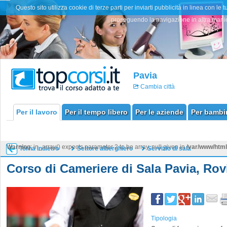
Questo sito utilizza cookie di terze parti per inviarti pubblicità in linea con
proseguendo la navigazione in altra manier
Pavia
Cambia città
Per il lavoro
Per il tempo libero
Per le aziende
Per bambin
Warning
: in_array() expects parameter 2 to be array, null given in
/var/www/htm
Torna indietro
Settore alberghiero
Servizio di sala
Corso di Cameriere di Sala Pavia, Rov
Tipologia