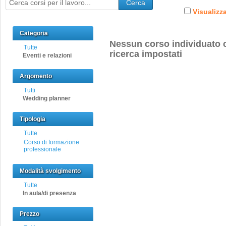
Cerca
Visualizza
Categoria
Nessun corso individuato c
Tutte
ricerca impostati
Eventi e relazioni
Argomento
Tutti
Wedding planner
Tipologia
Tutte
Corso di formazione
professionale
Modalità svolgimento
Tutte
In aula/di presenza
Prezzo