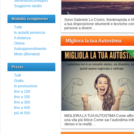
Seminario/convegno
Soggiorno studio
Modalità svolgimento
Sono Gabriele Lo Cicero, fisioterapista e l
a tua disposizione strumenti e tecniche con 
Tutte
persone a divent ...
In aula/di presenza
A distanza
MIgliora la tua Autostima
Online
Autoapprendimento
Misto (Blended)
Prezzo
Tutti
Gratis
In promozione
fino a 100
fino a 200
fino a 300
fino a 400
più di 500
MIGLIORA LA TUA AUTOSTIMA Come affinare
una vita più felice Come sai l’autostima inf
stesso e la realtà ...