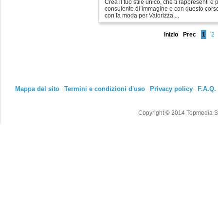
Crea il tuo stile unico, che ti rappresenti e 
consulente di immagine e con questo cor
con la moda per Valorizza ...
Inizio
Prec
1
2
Mappa del sito
Termini e condizioni d'uso
Privacy policy
F.A.Q.
Copyright © 2014 Topmedia Srl T