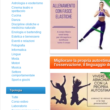
Astrologia e esoterismo
Cinema teatro e
spettacolo
Cucina
Danza
Discipline olistiche e
medicina naturale
Enologia e bartending
Estetica e benessere
Eventi e relazioni
Fotografia
Informatica
Lingue
Moda
Migliorare la propria autostima
Motori
l’osservazione, il linguaggio de
Musica
Settore
comportamentale
Sport e giochi
Tipologia
Tutte
Corso estivo
Laboratorio