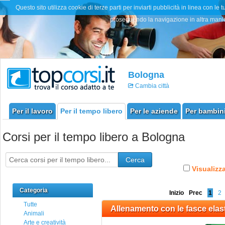
Questo sito utilizza cookie di terze parti per inviarti pubblicità in linea con
proseguendo la navigazione in altra manier
Bologna
Cambia città
Per il lavoro
Per il tempo libero
Per le aziende
Per bambini
Corsi per il tempo libero a Bologna
Cerca
Visualizza
Categoria
Inizio
Prec
1
2
Tutte
Allenamento con le fasce elas
Animali
Arte e creatività