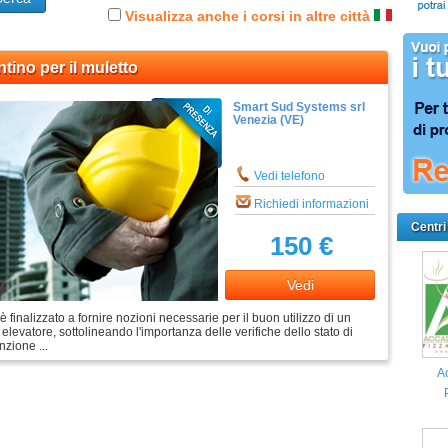
Visualizza anche i corsi in altre città
tino per il muletto
Smart Sud Systems srl
Venezia (VE)
Vedi telefono
Richiedi informazioni
Centri
150 €
Vedi
 è finalizzato a fornire nozioni necessarie per il buon utilizzo di un
 elevatore, sottolineando l'importanza delle verifiche dello stato di
zione ...
A