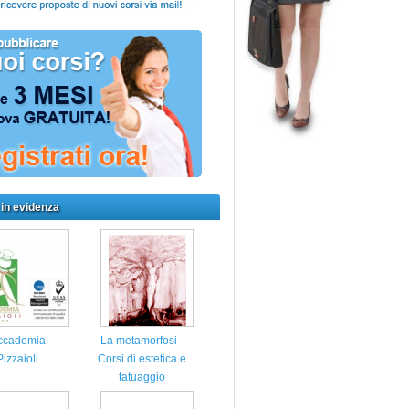
 in evidenza
ccademia
La metamorfosi -
Pizzaioli
Corsi di estetica e
tatuaggio