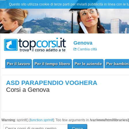
Questo sito utilizza cookie di terze parti per inviarti pubblicità in linea con
proseguendo la navigazione in altra manier
Genova
Cambia città
Per il lavoro
Per il tempo libero
Per le aziende
Per bambini
ASD PARAPENDIO VOGHERA
Corsi a Genova
Warning
: sprintf() [
function.sprintf
]: Too few arguments in
/var/www/html/libraries
Cerca