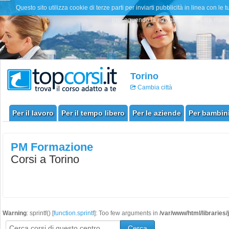
Questo sito utilizza cookie di terze parti per inviarti pubblicità in linea con
proseguendo la navigazione in altra manier
Torino
Cambia città
Per il lavoro
Per il tempo libero
Per le aziende
Per bambini
PM Formazione
Corsi a Torino
Warning
: sprintf() [
function.sprintf
]: Too few arguments in
/var/www/html/libraries
Cerca