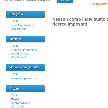
Visualizza
Categoria
Nessun corso individuato c
Tutte
ricerca impostati
Eventi e relazioni
(Per il lavoro)
Tipologia
Tutte
Corso di formazione
professionale
(Per il lavoro)
Modalità svolgimento
Tutte
In aula/di presenza
Prezzo
Tutti
Gratis
In promozione
fino a 100